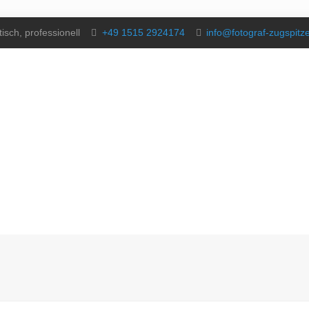
isch, professionell
+49 1515 2924174
info@fotograf-zugspitz