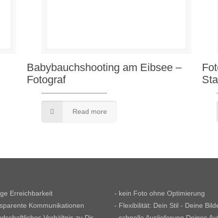
Babybauchshooting am Eibsee –
Fot
Fotograf
Sta
Read more
tige Erreichbarkeit
- kein Foto ohne Optimierung
nsparente Kommunikationen
- Flexibilität: Dein Stil - Deine Bild
ndschaftliches Verhältnis zu Dir
- schnelle Auslieferung Deines Au