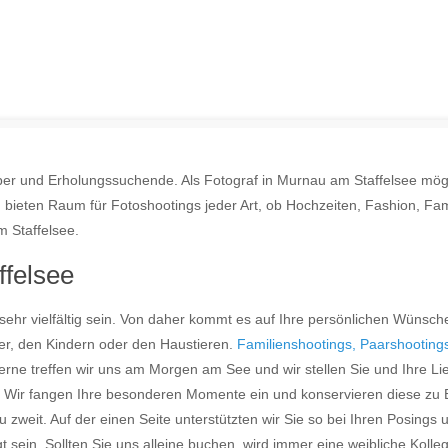
auber und Erholungssuchende. Als Fotograf in Murnau am Staffelsee m
n bieten Raum für Fotoshootings jeder Art, ob Hochzeiten, Fashion, Fam
 Staffelsee.
ffelsee
ehr vielfältig sein. Von daher kommt es auf Ihre persönlichen Wünsch
ner, den Kindern oder den Haustieren.
Familienshootings, Paarshooting
e treffen wir uns am Morgen am See und wir stellen Sie und Ihre Li
 Wir fangen Ihre besonderen Momente ein und konservieren diese zu E
zweit. Auf der einen Seite unterstützten wir Sie so bei Ihren Posings 
 sein. Sollten Sie uns alleine buchen, wird immer eine weibliche Kolle