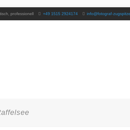
isch, professionell
+49 1515 2924174
info@fotograf-zugspitz
affelsee