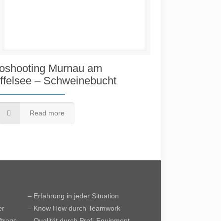
oshooting Murnau am
ffelsee – Schweinebucht
Read more
– Erfahrung in jeder Situation
er
– Know How durch Teamwork
ftrags
– Qualität durch Profi-Equipment