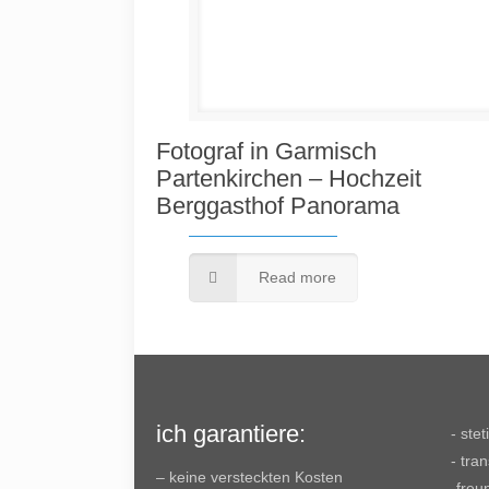
Fotograf in Garmisch
Partenkirchen – Hochzeit
Berggasthof Panorama
Read more
ich garantiere:
- ste
- tra
– keine versteckten Kosten
-freu