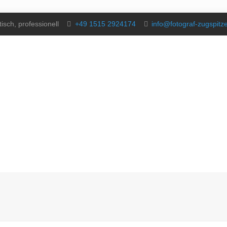
isch, professionell
+49 1515 2924174
info@fotograf-zugspitz