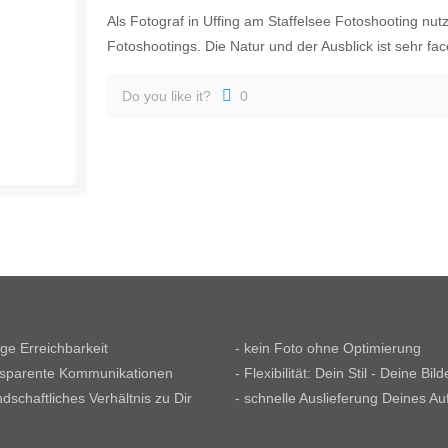
Als Fotograf in Uffing am Staffelsee Fotoshooting nut
Fotoshootings. Die Natur und der Ausblick ist sehr fac
Do you like it?
0
tige Erreichbarkeit
- kein Foto ohne Optimierung
nsparente Kommunikationen
- Flexibilität: Dein Stil - Deine Bild
ndschaftliches Verhältnis zu Dir
- schnelle Auslieferung Deines Au