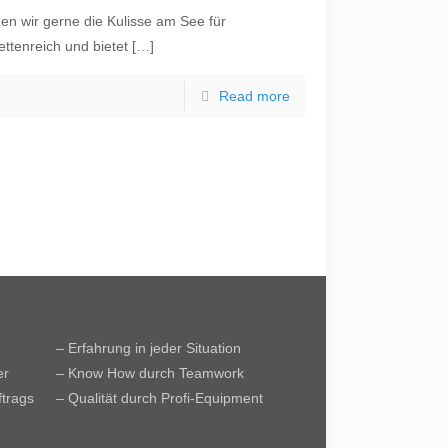
zen wir gerne die Kulisse am See für
ettenreich und bietet
[…]
Read more
– Erfahrung in jeder Situation
er
– Know How durch Teamwork
ftrags
– Qualität durch Profi-Equipment